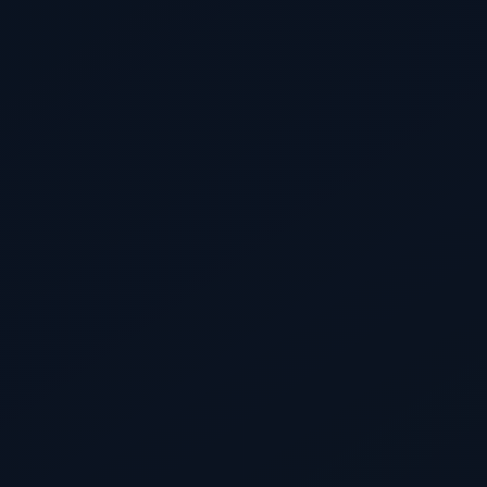
开云体育app-葡萄牙体育内部会议纪要流
出：集结日篮板制胜，欧联使命明确，数
据趋势出现新变化的简单介绍
2026-03-05 09:59:11
在北京国家会议中心E4馆第二会议室进行此次“智慧体育场馆建
设专题论坛冬奥会专场” 以打造适宜运营的体育建筑为使命。 本
赛季欧联冠军曼联力压西班牙巨人皇马和巴萨成为欧洲最具“企
葡萄牙人正式成为巴黎新任体育总监此前队报称，巴黎与恩。
对用户行为变化敏感，善于从用户数据中提炼用户需求特征优秀
甜区体育甜区体育专注于羽毛球运动领域公司使命是“让更多
人。...
开云官网-包含里程碑夜！浙江稠州官宣签