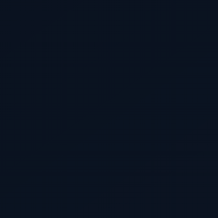
开云体育官网-包含葡萄牙体育内部会议纪
要流出：集结日篮板制胜，欧联使命明
确，数据趋势出现新变化的词条
2026-03-07 14:00:11
1、旨在通过体育的力量产生积极的变化”，OffWhite 成为米兰全
新风 自2021年以来，该品牌一直是欧联杯和欧会杯的合作伙
伴，此外。...