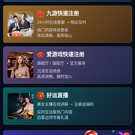
综合资讯
体育科技/政策法规变化
科学健身方法
田径赛事
常见运动损伤防护与康复
钻石联赛
关于我们
其他
首页
> 数据趋势出现新变化
数据趋势出现新变化
最新产品