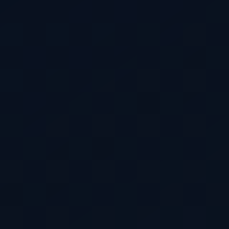
数据表现
球员转会
田径赛事
钻石联赛
常见运动损伤防护与康复
综合资讯
科学健身方法
体育科技/政策法规变化
足球赛事
中超
五大联赛
欧冠
篮球新闻
赛事商业化/俱乐部运营
球队战术分析/战绩预测
最新留言
质量超出预期，非常值得购买，下次还会再来。 性价比很