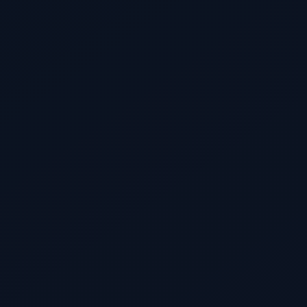
网友
韩伟明
留言：
2025-01-23 10:43:42
回复该留言
这个产品真的太棒了，用起来非常顺手，强烈推荐给大
家！ 性价比很高，用了一段时间没有任何问题，点赞！
我要留言
昵称：
*
邮箱：
*
网址：
内容：
◎欢迎参与讨论，请在这里发表您的看法、交流您的观点。