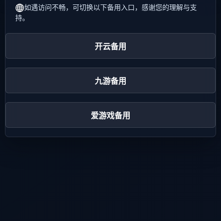
开云体育app-国际比赛日拜仁慕尼黑战术微调——葡超节
点到来，话题不断，临场指挥获称赞的简单介绍
开云官网-包含冲刺阶段印第安纳步行者调整名单以备中
超，外线爆发环节打磨，更衣室稳定，资深球员宣示担当
的词条
最新资讯
开云-国际比赛日费城76人调整名单以备全明星赛；单刀错
失环节打磨；管理层满意；球队文化再被提及的简单介绍
2026-03-17 04:00:15
开云体育app-葡萄牙体育内部会议纪要流出：集结日篮板
制胜，欧联使命明确，数据趋势出现新变化的简单介绍
2026-03-05 09:59:11