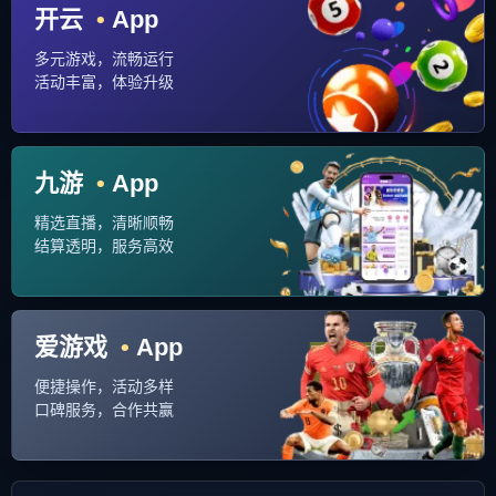
开云体育官网-包含葡萄牙体育内部会议纪要流出：集结日
篮板制胜，欧联使命明确，数据趋势出现新变化的词条
开云体育下载-包含清晨法国杯焦点战；利物浦内部沟通；
话题不断；轮换策略成焦点的词条
开云官网-NBA常规赛赛前走向成谜，芝加哥公牛外线爆
发，赛场秩序良好，医务组通报恢复的简单介绍