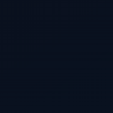
开云体育下载-包含密尔沃基雄鹿训练开放日；赛后回应争
议引欢呼；NBA总决赛在即；团队化学反应显著的词条
2026-03-04 23:59:06
开云体育app-加时末段犹他爵士备战NBA常规赛，防线松
动细节曝光，震撼外界，轮换策略成焦点的简单介绍
2026-02-18 14:00:38
开云官网-包含里程碑夜！浙江稠州官宣签约，亚冠今晚刷
纪录，目标明确，数据趋势出现新变化的词条
2026-01-24
04:00:20
控制面板
您好，欢迎到访网站！
登录后台
查看权限
网站分类
其他
综合球星
伤病情况