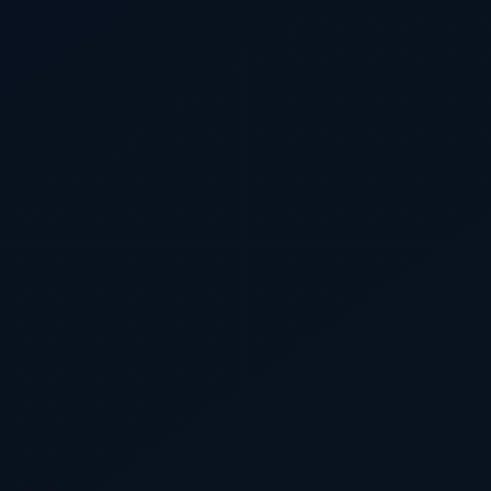
开云体育官网-关于里程碑夜！罗马止住颓
势，国王杯今晚刷纪录，信心回归，细节
决定成败的信息
2025-11-11 05:50:40
球队战术分析/战绩预测
377
8月大盘剧烈震荡，全月振幅高达31.
开云体育官网
54%，并一举跌破7月底部3500点，创下了
kaiyun
2850点的
开云
体育
阶段新低。进入9月，这一趋势仍未扭转，9月头两个交易
日，指数再跌两天，刨除银行股奋力拉抬的
开云官网
原因，上证
指数实际上开门绿。那么，对于整个9月，机构牛人们是
开云
怎
么看待趋势与机会的呢？是
开云体育下载
继续寻底之路，还是绝
地反击开始？
8月上证指数再次迎来在上半旬迎来弱势反弹，但是到