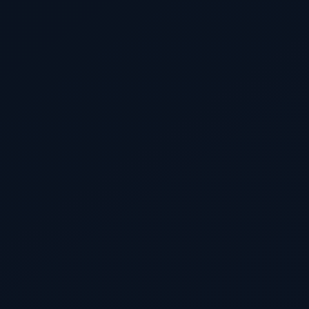
每天推送市场热点、权威预测
买卖技巧、个股咨询证券
微信公众号：gp4949
（本文系作者个人观点、不代表一点资讯的观点和立
场）
标签：
里程碑夜！罗马止住颓势
国王杯今晚刷纪录
信心回归
细
节决定成败