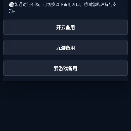
开云体育app-国际比赛日拜仁慕尼黑战术微调——葡超节
点到来，话题不断，临场指挥获称赞的简单介绍
开云官网-包含冲刺阶段印第安纳步行者调整名单以备中
超，外线爆发环节打磨，更衣室稳定，资深球员宣示担当
的词条
最新资讯
开云-国际比赛日费城76人调整名单以备全明星赛；单刀错
失环节打磨；管理层满意；球队文化再被提及的简单介绍
2026-03-17 04:00:15
开云体育app-葡萄牙体育内部会议纪要流出：集结日篮板
制胜，欧联使命明确，数据趋势出现新变化的简单介绍
2026-03-05 09:59:11
开云体育下载-包含密尔沃基雄鹿训练开放日；赛后回应争