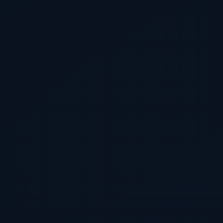
约是 82%和32%。市场继续大幅杀跌的可能性不大，但要走出颓
势，游文峰表示，必须看到改革超预期推进、汇率预期稳定、基
本面见底回升。后期需要继续观察国企改革顶层设计方案公布、
美联储加息进程以及人民币汇率走势、稳增长政策力度等。
因此，从综合判断来看，游文峰认为，在不出现极端情
形之下，9月预计沪指将围绕3000点位置构筑底部区域。系统性
风险过后，低估值蓝筹具备跌出来的机会，而风险偏好下降之后
股指依然高企的新兴成长股或仍需挤泡沫，市场将呈现结构分
化。
就机会来看，游文峰建议投资者保持防御性的仓位，当
前位置可逐步建仓低估值蓝筹和白马成长股。
----------------------------------------