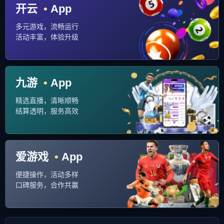
开云体育官网-包含葡萄牙体育内部会议纪要流出：集结日
篮板制胜，欧联使命明确，数据趋势出现新变化的词条
开云体育下载-包含清晨法国杯焦点战；利物浦内部沟通；
话题不断；轮换策略成焦点的词条
开云官网-NBA常规赛赛前走向成谜，芝加哥公牛外线爆
发，赛场秩序良好，医务组通报恢复的简单介绍