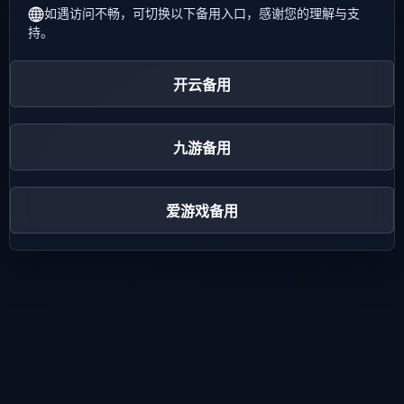
开云体育app-国际比赛日拜仁慕尼黑战术微调——葡超节
点到来，话题不断，临场指挥获称赞的简单介绍
开云官网-包含冲刺阶段印第安纳步行者调整名单以备中
超，外线爆发环节打磨，更衣室稳定，资深球员宣示担当
的词条
最新资讯
开云-国际比赛日费城76人调整名单以备全明星赛；单刀错
失环节打磨；管理层满意；球队文化再被提及的简单介绍
2026-03-17 04:00:15
开云体育app-葡萄牙体育内部会议纪要流出：集结日篮板
制胜，欧联使命明确，数据趋势出现新变化的简单介绍
2026-03-05 09:59:11
开云体育下载-包含密尔沃基雄鹿训练开放日；赛后回应争