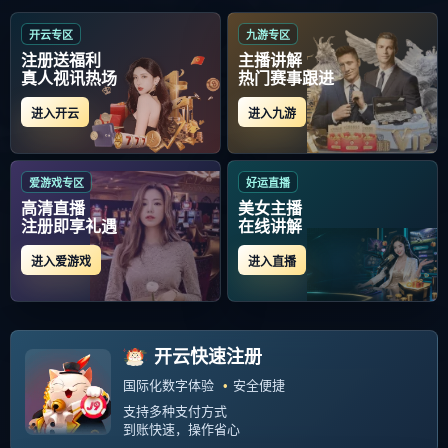
开云·体育（官网）app下载-kaiyun sports
首页
综合球星
球员转会
伤病情况
数据表现
篮球新闻
球队战术分析/战绩预测
赛事商业化/俱乐部运营
足球赛事
欧冠
五大联赛
中超
综合资讯
体育科技/政策法规变化
科学健身方法
田径赛事