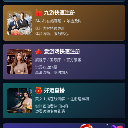
常见运动损伤防护与康复
钻石联赛
关于我们
其他
首页
>
篮球新闻
>
球队战术分析/战绩预测
篮球新闻
basketballnews
赛事商业化/俱乐部运营
球队战术分析/战绩预测
最新产品