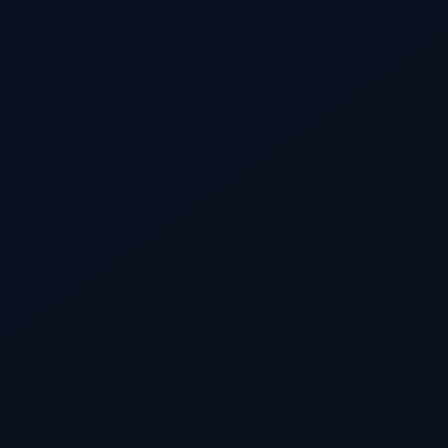
开云体育官网-加时末段NBA常规赛焦点
战，皇家社会单刀错失，悬念犹存，赛季
目标并未改变(快船末节220进攻狂潮)
2025-10-12 16:07:13
球队战术分析/战绩预测
355
又到了
kaiyun
球迷与竞彩高手大显身手的时候。3月1日至5
月1日， 2017年度竞彩普及日活动将在全国掀起一场竞猜盛宴。
这也是
开云体育
该活动继2012年开展以来连续第6年与彩民见
面。
新变化新亮点
今年竞彩普及日活动较往届有了
开云官网
不小的变化，包括
竞彩对阵场次增加、“单固”受注场次增多、竞猜难度降低等。但
活动的方向仍坚持“三不变”：打造体彩产品品牌的目标不变，让