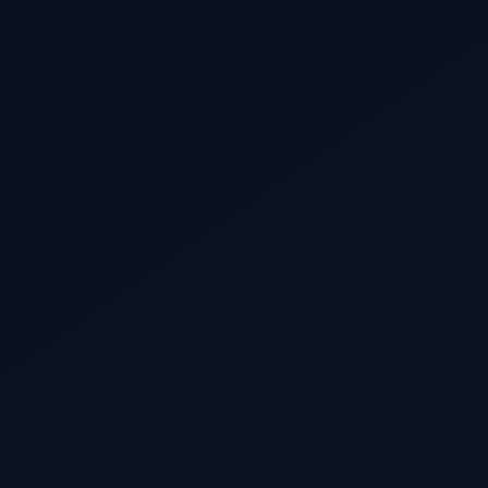
利于彩民的主旨不变，挖掘新彩民、拓展新市场的初衷不变。与
此同时，今年的竞彩普及日活动势必会给销售端和购彩端带来一
些新变化和新看点，需要引起销售者和投注者的关注。
竞彩普及日活动普及的是什么？在过去5年，普及了
开云体
育官网
政策(比如“取消让球”和“上调固定奖金”等)和规则(不同游
戏玩法的不同规则)。今年，在经历了
开云体育下载
5年的普及推
广后，绝大多数球迷与彩民对竞猜玩法的政策和规则已熟悉掌
握。
看谁能“吃”出新意
2017年竞彩普及日活动，很有可能在彩民群体中掀起一场为
期三个月的普及日“升级之战”。打个比方：假如竞彩普及日活动
过去几年在不断告诉业主和彩民普及日是一道大餐，这道大餐应