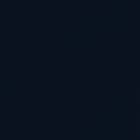
该如何享用，那么，今年的竞彩普及日活动则是要为那些端起
“餐具”的竞彩店经营者和竞彩彩民们提出新的考题——看谁能
“吃”出新意？
在升级版的竞彩普及日活动期间，竞彩投注者将在以下几方
面展开“PK”：一是如何更加严谨地选择竞彩投注对阵，避免盲
目性；二是如何更加周密地进行竞彩串关玩法的搭配，增加合理
性；三是如何进一步规划投注目标奖金，提升预期化效果和止损
控制效果，提高针对性；四是如何在投注过程中防范沉迷，保持
理性购彩，抵御投机性。
赛事密集有你
开云体育app
好看
与竞彩普及日同时到来的还有一大波密集的高水平足球、篮
球比赛。众多周知，每年3月至5月是国际高水平足、篮球赛事最
集中的时间，这也是体彩在此期间推出“竞彩普及日”的重要原